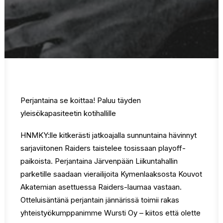
Perjantaina se koittaa! Paluu täyden
yleisökapasiteetin kotihallille
HNMKY:lle kitkerästi jatkoajalla sunnuntaina hävinnyt
sarjaviitonen Raiders taistelee tosissaan playoff-
paikoista. Perjantaina Järvenpään Liikuntahallin
parketille saadaan vierailijoita Kymenlaaksosta Kouvot
Akatemian asettuessa Raiders-laumaa vastaan.
Otteluisäntänä perjantain jännärissä toimii rakas
yhteistyökumppanimme Wursti Oy – kiitos että olette