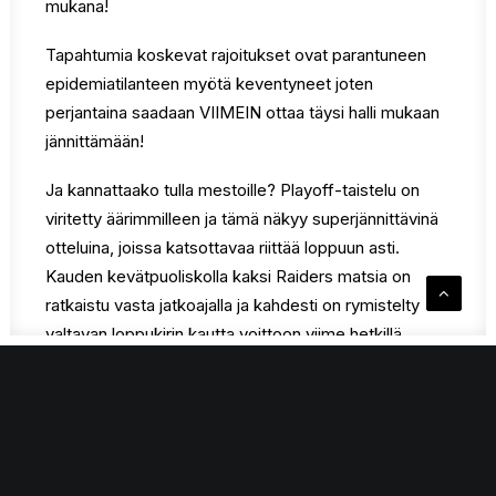
mukana!
Tapahtumia koskevat rajoitukset ovat parantuneen
epidemiatilanteen myötä keventyneet joten
perjantaina saadaan VIIMEIN ottaa täysi halli mukaan
jännittämään!
Ja kannattaako tulla mestoille? Playoff-taistelu on
viritetty äärimmilleen ja tämä näkyy superjännittävinä
otteluina, joissa katsottavaa riittää loppuun asti.
Kauden kevätpuoliskolla kaksi Raiders matsia on
ratkaistu vasta jatkoajalla ja kahdesti on rymistelty
valtavan loppukirin kautta voittoon viime hetkillä
Matsi starttaa perjantaina 18.2. klo 19:00 VIP-
lippulaisten perjantairiennot alkavat jo klo 17:00
Pregame Partyn muodossa. Nähdään hallilla kaverit!
RAIDERS – KOUVOT AKATEMIA