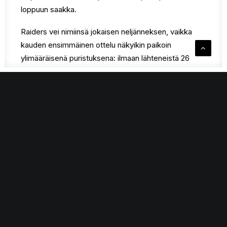
loppuun saakka.
Raiders vei nimiinsä jokaisen neljänneksen, vaikka
kauden ensimmäinen ottelu näkyikin paikoin
ylimääräisenä puristuksena: ilmaan lähteneistä 26
kolkista vain 3 upposi. Heikkoa heittopeliä korvattiin
agressiivisella levypallopelaamisella ja aloitteellisella
puolustamisella. Myös JBA:lla hermostuneisuus näkyi:
pallonmenetyksistä rankaistiin kotijoukkuetta
yhteensä 29 pisteellä.
Tilastokuninkaita kauden avauksessa olivat tuoreet
Raiders vahvistukset
DeVaugh Jenkins
(18 pistettä,
11 levypalloa, 4 blokkia ja teholukema 26) ja
Ahmad
Gilbert
(19 pistettä, 11 levypalloa, 4 syöttöä, 5 riistoa)
sekä vahvasti läpi ottelun pelannut
Elias Lahdensuu
(13 pistettä, 8 levypalloa). Parhaana pelaajana palkittu
Ossi Eskola
iski taululle hurjat +/- lukemat: +21