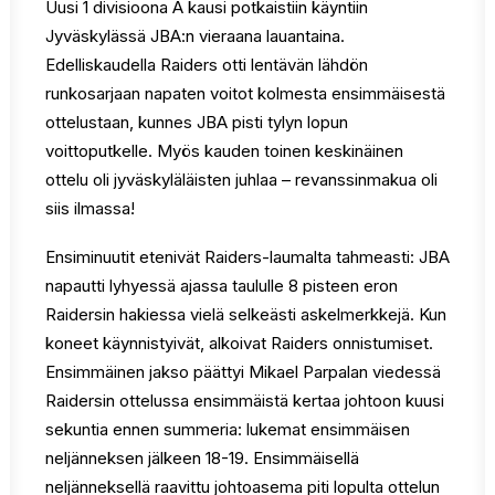
Uusi 1 divisioona A kausi potkaistiin käyntiin
Jyväskylässä JBA:n vieraana lauantaina.
Edelliskaudella Raiders otti lentävän lähdön
runkosarjaan napaten voitot kolmesta ensimmäisestä
ottelustaan, kunnes JBA pisti tylyn lopun
voittoputkelle. Myös kauden toinen keskinäinen
ottelu oli jyväskyläläisten juhlaa – revanssinmakua oli
siis ilmassa!
Ensiminuutit etenivät Raiders-laumalta tahmeasti: JBA
napautti lyhyessä ajassa taululle 8 pisteen eron
Raidersin hakiessa vielä selkeästi askelmerkkejä. Kun
koneet käynnistyivät, alkoivat Raiders onnistumiset.
Ensimmäinen jakso päättyi Mikael Parpalan viedessä
Raidersin ottelussa ensimmäistä kertaa johtoon kuusi
sekuntia ennen summeria: lukemat ensimmäisen
neljänneksen jälkeen 18-19. Ensimmäisellä
neljänneksellä raavittu johtoasema piti lopulta ottelun