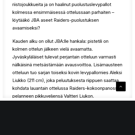
riistojoukkueita ja on haalinut puolustuslevypallot
kolmessa ensimmäisessä ottelussaan parhaiten –
löytääkö JBA aseet Raiders-puolustuksen
avaamiseksi?
Kauden alku on ollut JBA:lle hankala: pistetili on
kolmen ottelun jälkeen vielä avaamatta.
Jyväskyläläiset tulevat perjantain otteluun varmasti
nälkäisinä metsästämään avausvoittoa. Lisämausteen
otteluun tuo sarjan toiseksi kovin levypallomies Aleksi
Liukko (211 cm), joka peluutuksesta riippuen saattaa
kohdata lauantain ottelussa Raiders-kokoonpanossa
pelanneen pikkuveljensä Valtteri Liukon.
Edellytämme tapahtuman aikana kasvomaskin
käyttöä.
Liikuntahallilla on otettu käyttöön tapahtumien