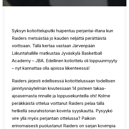
Syksyn kotiotteluputki huipentuu perjantai-iltana kun
Raiders metsästää jo kauden neljättä perättäistä
voittoaan. Tällä kertaa vastaan Järvenpään
Liikuntahallille matkustaa Jyväskylä Basketball
Academy – JBA. Edellinen kotiottelu oli loppuunmyyty
– nyt kannattaa olla ajoissa liikenteessä!
Raiders järjesti edellisessä kotiottelussaan todellisen
jännitysnäytelmän kivutessaan 14 pisteen takaa-
ajoasemasta rinnalle ja loppusekunteilla ohi! Kolme
peräkkäistä ottelua voittanut Raiders pelaa tällä
hetkellä seurahistorian kovinta syyskautta. Pysyykö
vire yllä myös perjantain ottelussa? Paikoin
erinomaisesti puolustanut Raiders on sarjan kovimpia