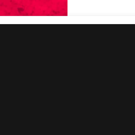
PE 18.9. K
LIIKUNTAHA
Raiders - L
Korisliigajoukkue
Järvenpään Liiku
lähtee altavast
korisliigakauden
kosolti jännitet
Raidersin yhdys