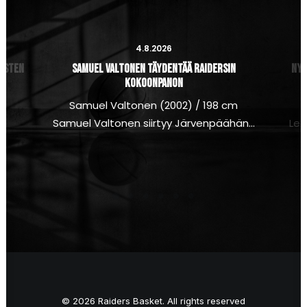
4.8.2026
iesten
Samuel Valtonen täydentää Raidersin
Nyt
kokoonpanon
Samuel Valtonen (2002) / 198 cm
a
Samuel Valtonen siirtyy Järvenpäähän…
Lea
© 2026 Raiders Basket. All rights reserved