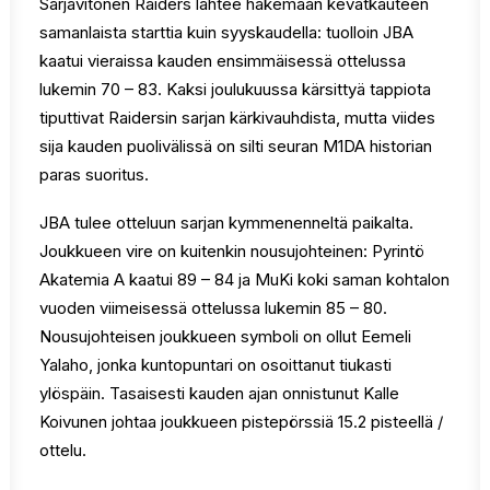
Sarjavitonen Raiders lähtee hakemaan kevätkauteen
samanlaista starttia kuin syyskaudella: tuolloin JBA
kaatui vieraissa kauden ensimmäisessä ottelussa
lukemin 70 – 83. Kaksi joulukuussa kärsittyä tappiota
tiputtivat Raidersin sarjan kärkivauhdista, mutta viides
sija kauden puolivälissä on silti seuran M1DA historian
paras suoritus.
JBA tulee otteluun sarjan kymmenenneltä paikalta.
Joukkueen vire on kuitenkin nousujohteinen: Pyrintö
Akatemia A kaatui 89 – 84 ja MuKi koki saman kohtalon
vuoden viimeisessä ottelussa lukemin 85 – 80.
Nousujohteisen joukkueen symboli on ollut Eemeli
Yalaho, jonka kuntopuntari on osoittanut tiukasti
ylöspäin. Tasaisesti kauden ajan onnistunut Kalle
Koivunen johtaa joukkueen pistepörssiä 15.2 pisteellä /
ottelu.