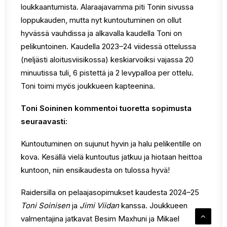
loukkaantumista. Alaraajavamma piti Tonin sivussa
loppukauden, mutta nyt kuntoutuminen on ollut
hyvässä vauhdissa ja alkavalla kaudella Toni on
pelikuntoinen. Kaudella 2023–24 viidessä ottelussa
(neljästi aloitusviisikossa) keskiarvoiksi vajassa 20
minuutissa tuli, 6 pistettä ja 2 levypalloa per ottelu.
Toni toimi myös joukkueen kapteenina.
T
oni Soininen kommentoi tuoretta sopimusta
seuraavasti:
Kuntoutuminen on sujunut hyvin ja halu pelikentille on
kova. Kesällä vielä kuntoutus jatkuu ja hiotaan heittoa
kuntoon, niin ensikaudesta on tulossa hyvä!
Raidersilla on pelaajasopimukset kaudesta 2024–25
Toni Soinisen
ja
Jimi Viidan
kanssa. Joukkueen
valmentajina jatkavat Besim Maxhuni ja Mikael