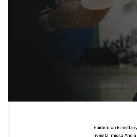
Raiders on kiinnittän
riveistä, missä Ahola 