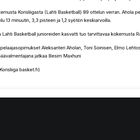
musta Korisliigasta (Lahti Basketball) 89 ottelun verran. Ahola pel
lu 13 minuutin, 3,3 pisteen ja 1,2 syötön keskiarvoilla.
 Lahti Basketball junioreiden kasvatti tuo tarvittavaa kokemusta Ra
t pelaajasopimukset Aleksanteri Aholan, Toni Soinisen, Elmo Lehtos
äävalmentajana jatkaa Besim Maxhuni
orisliiga basket.fi)