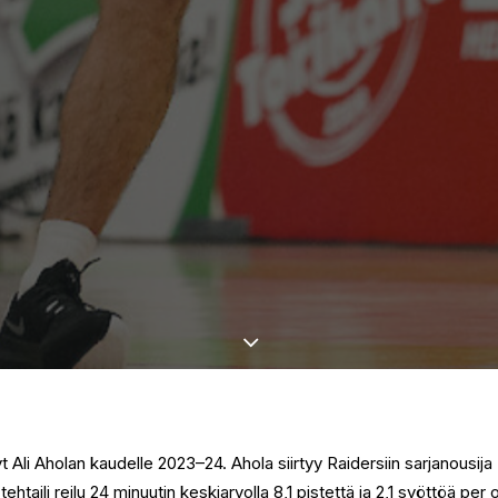
yt Ali Aholan kaudelle 2023–24. Ahola siirtyy Raidersiin sarjanousi
tehtaili reilu 24 minuutin keskiarvolla 8,1 pistettä ja 2,1 syöttöä per o