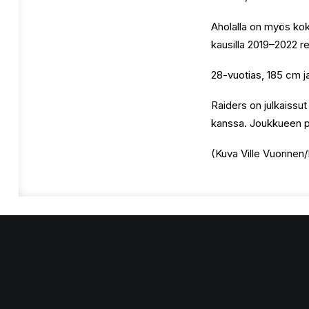
Aholalla on myös koke
kausilla 2019–2022 rei
28-vuotias, 185 cm ja
Raiders on julkaissu
kanssa. Joukkueen p
(Kuva Ville Vuorinen/K