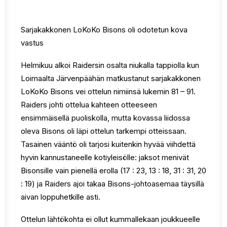
Sarjakakkonen LoKoKo Bisons oli odotetun kova
vastus
Helmikuu alkoi Raidersin osalta niukalla tappiolla kun
Loimaalta Järvenpäähän matkustanut sarjakakkonen
LoKoKo Bisons vei ottelun nimiinsä lukemin 81 – 91.
Raiders johti ottelua kahteen otteeseen
ensimmäisellä puoliskolla, mutta kovassa liidossa
oleva Bisons oli läpi ottelun tarkempi otteissaan.
Tasainen vääntö oli tarjosi kuitenkin hyvää viihdettä
hyvin kannustaneelle kotiyleisölle: jaksot menivät
Bisonsille vain pienellä erolla (17 : 23, 13 : 18, 31 : 31, 20
: 19) ja Raiders ajoi takaa Bisons-johtoasemaa täysillä
aivan loppuhetkille asti.
Ottelun lähtökohta ei ollut kummallekaan joukkueelle