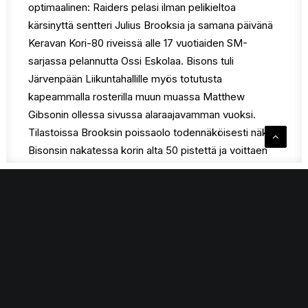
optimaalinen: Raiders pelasi ilman pelikieltoa
kärsinyttä sentteri Julius Brooksia ja samana päivänä
Keravan Kori-80 riveissä alle 17 vuotiaiden SM-
sarjassa pelannutta Ossi Eskolaa. Bisons tuli
Järvenpään Liikuntahallille myös totutusta
kapeammalla rosterilla muun muassa Matthew
Gibsonin ollessa sivussa alaraajavamman vuoksi.
Tilastoissa Brooksin poissaolo todennäköisesti näkyi
Bisonsin nakatessa korin alta 50 pistettä ja voittaen
levypallot 58,9 %. Päävalmentaja Olli-Pekka Auvinen
jäi Keski-Uusimaa -lehden haastattelussa kaipaamaan
hyvää pallollista liikettä ja flowta.
Ottelun hahmoja olivat Bisonsin tähtipelaaja De’Sean
Parsons (29 pistettä, 15 levypalloa, 9 aiheutettua
virhettä, 5 riistoa) ja järkälemäinen sentteri Joshua
Wilchcombe (22 pistettä, 14 levypalloa), joiden
puolustaminen aiheutti Raidersille ongelmia läpi