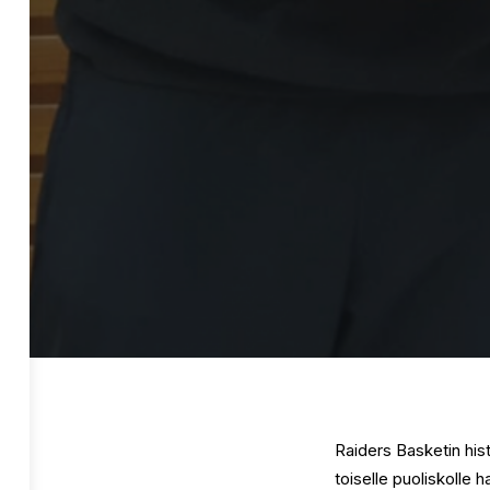
Raiders Basketin his
toiselle puoliskolle h