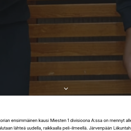
torian ensimmäinen kausi Miesten 1 divisioona A:ssa on mennyt al
alutaan lähteä uudella, raikkaalla peli-ilmeellä. Järvenpään Liikuntah