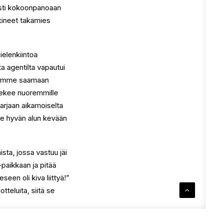
isti kokoonpanoaan
kkineet takamies
ielenkiintoa
ta agentilta vapautui
pyrimme saamaan
 tekee nuoremmille
arjaan aikamoiselta
me hyvän alun kevään
sta, jossa vastuu jäi
paikkaan ja pitää
een oli kiva liittyä!”
tteluita, siitä se