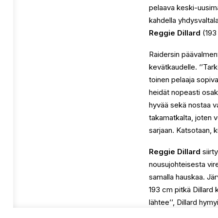
pelaava keski-uusima
kahdella yhdysvaltala
Reggie Dillard
(193 
Raidersin päävalmen
kevätkaudelle. ‘’Tark
toinen pelaaja sopiv
heidät nopeasti osak
hyvää sekä nostaa va
takamatkalta, joten 
sarjaan. Katsotaan, ku
Reggie Dillard
siirt
nousujohteisesta vir
samalla hauskaa. Järv
193 cm pitkä Dillard 
lähtee’’, Dillard hymy