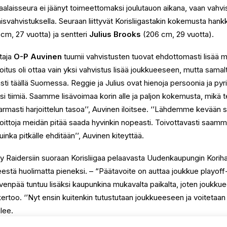
alaisseura ei jäänyt toimeettomaksi joulutauon aikana, vaan vahv
isvahvistuksella. Seuraan liittyvät Korisliigastakin kokemusta han
cm, 27 vuotta) ja sentteri
Julius Brooks
(206 cm, 29 vuotta).
taja
O-P Auvinen
tuumii vahvistusten tuovat ehdottomasti lisää m
oitus oli ottaa vain yksi vahvistus lisää joukkueeseen, mutta samal
asti täällä Suomessa. Reggie ja Julius ovat hienoja persoonia ja 
si tiimiä. Saamme lisävoimaa korin alle ja paljon kokemusta, mikä
rmasti harjoittelun tasoa’’, Auvinen iloitsee. ‘’Lähdemme kevään s
voittoja meidän pitää saada hyvinkin nopeasti. Toivottavasti saam
inka pitkälle ehditään’’, Auvinen kiteyttää.
yy Raidersiin suoraan Korisliigaa pelaavasta Uudenkaupungin Korihai
eestä huolimatta pieneksi. – “Päätavoite on auttaa joukkue playoff-
enpää tuntuu lisäksi kaupunkina mukavalta paikalta, joten joukkuees
kertoo. ‘’Nyt ensin kuitenkin tutustutaan joukkueeseen ja voitetaan o
ilee.