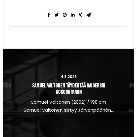
4.8.2026
iesten
Samuel Valtonen täydentää Raidersin
Nyt
kokoonpanon
Samuel Valtonen (2002) / 198 cm
a
Samuel Valtonen siirtyy Järvenpäähän…
Lea