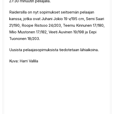
27:30 minuutin peliajalla.
Raidersilla on nyt sopimukset seitsemän pelaajan
kanssa, jotka ovat Juhani Jokio 19 v/195 cm, Semi Saari
21/190, Roope Ristsoo 24/203, Teemu Kinnunen 17/180,
Miio Mustonen 17/182, Veeti Auvinen 19/198 ja Eepi
Tuononen 18/203.
Uusista pelaajasopimuksista tiedotetaan lähiaikoina.
Kuva: Harri Vallila