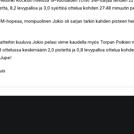
Helsinki Rocksin riveissä 19-vuotiaiden (U19) SM-sarjaa tehden 22
että, 8,2 levypalloa ja 3,0 syöttöä ottelua kohden 27:48 minuutin pel
M-hopeaa, monipuolinen Jokio oli sarjan tarkin kahden pisteen hei
atteihin kuuluva Jokio pelasi viime kaudella myös Torpan Poikien
 ottelussa keskimäärin 2,0 pistettä ja 0,8 levypalloa ottelua kohd
 Jupe!
uis