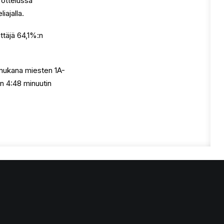
 ottelussa
iajalla.
ttäjä 64,1%:n
 mukana miesten 1A-
en 4:48 minuutin