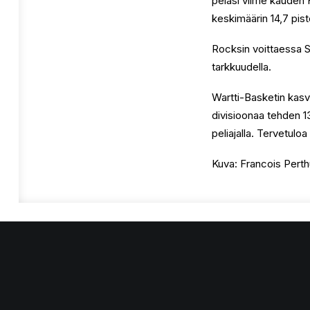
pelasi viime kauden 
keskimäärin 14,7 pist
Rocksin voittaessa S
tarkkuudella.
Wartti-Basketin kasv
divisioonaa tehden 13
peliajalla. Tervetuloa
Kuva: Francois Perth