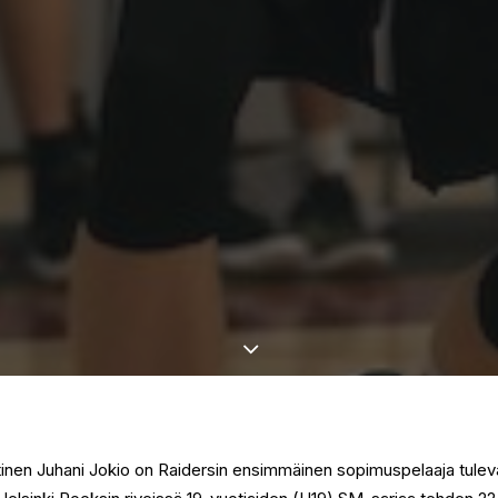
tinen Juhani Jokio on Raidersin ensimmäinen sopimuspelaaja tuleva