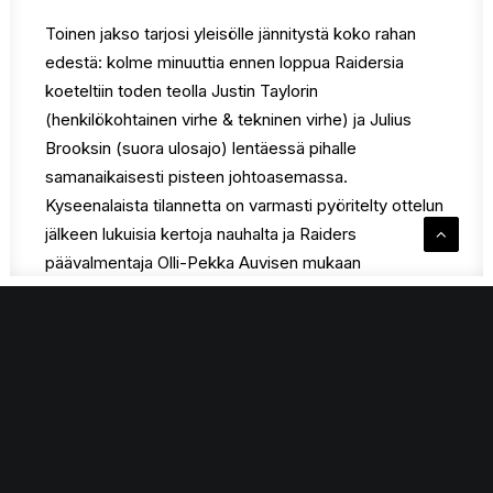
Toinen jakso tarjosi yleisölle jännitystä koko rahan
edestä: kolme minuuttia ennen loppua Raidersia
koeteltiin toden teolla Justin Taylorin
(henkilökohtainen virhe & tekninen virhe) ja Julius
Brooksin (suora ulosajo) lentäessä pihalle
samanaikaisesti pisteen johtoasemassa.
Kyseenalaista tilannetta on varmasti pyöritelty ottelun
jälkeen lukuisia kertoja nauhalta ja Raiders
päävalmentaja Olli-Pekka Auvisen mukaan
joukkueella oli protestivarauskin sisällä. Joukkue
kasasi rivinsä kuitenkin mallikkaasti ja Reggie Dillard
ratkaisi ottelun haamuheitollaan 2,2 sekuntia ennen
päätössummeria.
– Nyt on hienot fiilikset. Voitettiin kova joukkue ja
kovassa paikassa. Jätkät hoitivat vielä pienellä
viisikolla voiton todella jännittävällä lopulla, kommentoi