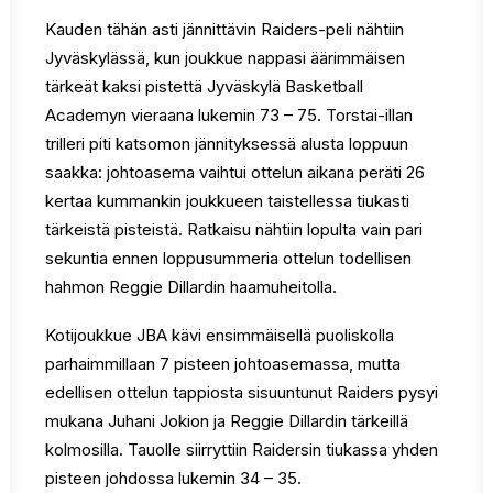
Kauden tähän asti jännittävin Raiders-peli nähtiin
Jyväskylässä, kun joukkue nappasi äärimmäisen
tärkeät kaksi pistettä Jyväskylä Basketball
Academyn vieraana lukemin 73 – 75. Torstai-illan
trilleri piti katsomon jännityksessä alusta loppuun
saakka: johtoasema vaihtui ottelun aikana peräti 26
kertaa kummankin joukkueen taistellessa tiukasti
tärkeistä pisteistä. Ratkaisu nähtiin lopulta vain pari
sekuntia ennen loppusummeria ottelun todellisen
hahmon Reggie Dillardin haamuheitolla.
Kotijoukkue JBA kävi ensimmäisellä puoliskolla
parhaimmillaan 7 pisteen johtoasemassa, mutta
edellisen ottelun tappiosta sisuuntunut Raiders pysyi
mukana Juhani Jokion ja Reggie Dillardin tärkeillä
kolmosilla. Tauolle siirryttiin Raidersin tiukassa yhden
pisteen johdossa lukemin 34 – 35.