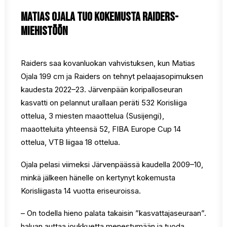
Matias Ojala tuo kokemusta Raiders-
miehistöön
Raiders saa kovanluokan vahvistuksen, kun Matias
Ojala 199 cm ja Raiders on tehnyt pelaajasopimuksen
kaudesta 2022–23. Järvenpään koripalloseuran
kasvatti on pelannut urallaan peräti 532 Korisliiga
ottelua, 3 miesten maaottelua (Susijengi),
maaotteluita yhteensä 52, FIBA Europe Cup 14
ottelua, VTB liigaa 18 ottelua.
Ojala pelasi viimeksi Järvenpäässä kaudella 2009–10,
minkä jälkeen hänelle on kertynyt kokemusta
Korisliigasta 14 vuotta eriseuroissa.
– On todella hieno palata takaisin ”kasvattajaseuraan”.
haluan auttaa joukkuetta menestymään ja tuoda