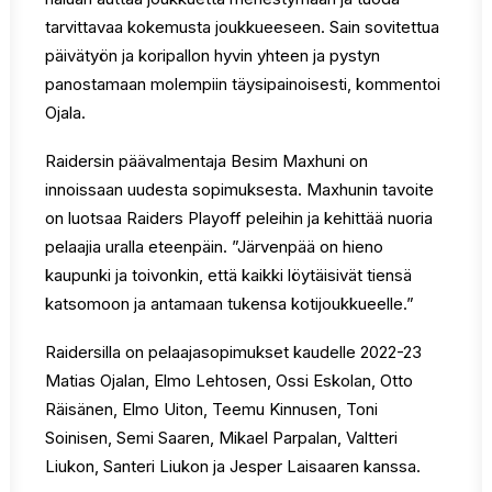
tarvittavaa kokemusta joukkueeseen. Sain sovitettua
päivätyön ja koripallon hyvin yhteen ja pystyn
panostamaan molempiin täysipainoisesti, kommentoi
Ojala.
Raidersin päävalmentaja Besim Maxhuni on
innoissaan uudesta sopimuksesta. Maxhunin tavoite
on luotsaa Raiders Playoff peleihin ja kehittää nuoria
pelaajia uralla eteenpäin. ”Järvenpää on hieno
kaupunki ja toivonkin, että kaikki löytäisivät tiensä
katsomoon ja antamaan tukensa kotijoukkueelle.”
Raidersilla on pelaajasopimukset kaudelle 2022-23
Matias Ojalan, Elmo Lehtosen, Ossi Eskolan, Otto
Räisänen, Elmo Uiton, Teemu Kinnusen, Toni
Soinisen, Semi Saaren, Mikael Parpalan, Valtteri
Liukon, Santeri Liukon ja Jesper Laisaaren kanssa.