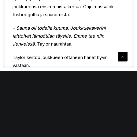
joukkueensa ensimmäistä kertaa. Ohjelmassa oli
frisbeegolfia ja saunomista.
– Sauna oli todella kuuma. Joukkuekaverini
laittoivat lämpötilan täysille. Emme tee niin
Jenkeissä
, Taylor naurahtaa.
Taylor kertoo joukkueen ottaneen hänet hyvin
vastaan.
– Joukkuekaverini ovat harvinaisen hyviä ja
hauskoja jätkiä. Arvostan heitä paljon.
Pelikaverit täytyy tuntea hyvin, jotta yhteistyö sujuu.
Taylor pitää joukkuekavereihinsa yhteyttä somessa
myös vapaa-ajalla. Hän haluaa ylläpitää hyvää
suhdetta tiimiinsä.