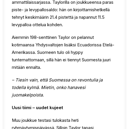
ammattilaissarjassa. Taylorilla on joukkueensa paras
piste- ja levypallosaldo: hän on kirjoittamishetkellä
tehnyt keskimäärin 21.4 pistettä ja napannut 11.5
levypalloa ottelua kohden.
Aiemmin 198-senttinen Taylor on pelannut
kotimaansa Yhdysvaltojen lisäksi Ecuadorissa Etelä-
Amerikassa. Suomeen tulo oli hyppy
tuntemattomaan, sillä hän ei tiennyt Suomesta juuri
mitään ennalta.
– Tiesin vain, että Suomessa on revontulia ja
todella kylmä. Mietin, onko hanavesi
juomakelpoista.
Uusi tiimi – uudet kujeet
Muu joukkue testasi tulokasta heti
ryhmäytymispäivässä. Silloin Taylor tapasi