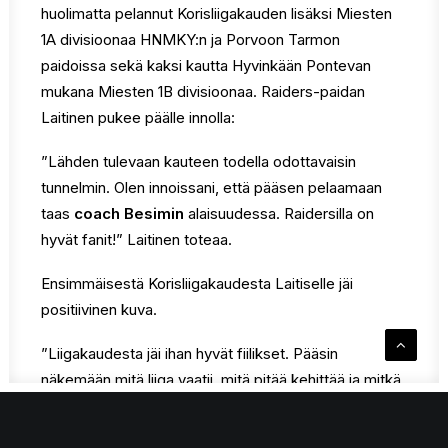
huolimatta pelannut Korisliigakauden lisäksi Miesten
1A divisioonaa HNMKY:n ja Porvoon Tarmon
paidoissa sekä kaksi kautta Hyvinkään Pontevan
mukana Miesten 1B divisioonaa. Raiders-paidan
Laitinen pukee päälle innolla:
”Lähden tulevaan kauteen todella odottavaisin
tunnelmin. Olen innoissani, että pääsen pelaamaan
taas
coach Besimin
alaisuudessa. Raidersilla on
hyvät fanit!” Laitinen toteaa.
Ensimmäisestä Korisliigakaudesta Laitiselle jäi
positiivinen kuva.
”Liigakaudesta jäi ihan hyvät fiilikset. Pääsin
näkemään mitä liiga vaatii, mitä pitää kehittää ja mitkä
ovat vahvuuteni. Suurimpana erona 1 divisioonaan on
fyysisyys, joka näkyy kaikessa tekemisessä: