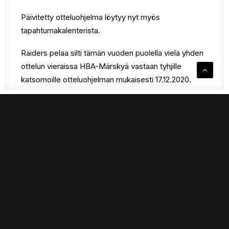
Päivitetty otteluohjelma löytyy nyt myös
tapahtumakalenterista.
Raiders pelaa silti tämän vuoden puolella vielä yhden
ottelun vieraissa HBA-Märskyä vastaan tyhjille
katsomoille otteluohjelman mukaisesti 17.12.2020.
Ottelu kuitenkin katsottavissa Ruutu+ -palvelusta.
Vuosi 2021 aloitetaankin korona rajoitusten salliessa
kolmella peräkkäisellä kotiottelulla, joista
ensimmäinen heti 3. päivä tammikuuta, kun vastaan
tulee yksi sarjan kovimmista nipuista: Kristika Turku.
Toivotaan, että epidemia saadaan pikimmiten kuriin ja
tapahtumia voidaan jälleen järjestää turvallisesti.