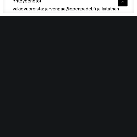
Yhteydenotot
vakiovuoroista:
jarvenpaa@openpadel.fi
ja laitathan
kopion yhteydenotostasi
myös
mika.a.mikkola@gmail.com
Kampanja on voimassa 23.9.2022 – 09.10.2022!