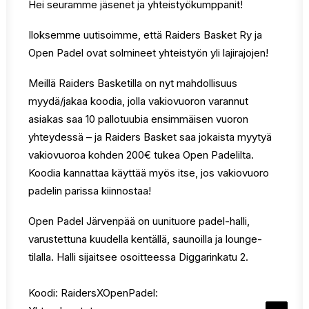
Hei seuramme jäsenet ja yhteistyökumppanit!
Iloksemme uutisoimme, että Raiders Basket Ry ja
Open Padel ovat solmineet yhteistyön yli lajirajojen!
Meillä Raiders Basketilla on nyt mahdollisuus
myydä/jakaa koodia, jolla vakiovuoron varannut
asiakas saa 10 pallotuubia ensimmäisen vuoron
yhteydessä – ja Raiders Basket saa jokaista myytyä
vakiovuoroa kohden 200€ tukea Open Padelilta.
Koodia kannattaa käyttää myös itse, jos vakiovuoro
padelin parissa kiinnostaa!
Open Padel Järvenpää on uunituore padel-halli,
varustettuna kuudella kentällä, saunoilla ja lounge-
tilalla. Halli sijaitsee osoitteessa Diggarinkatu 2.
Koodi: RaidersXOpenPadel: