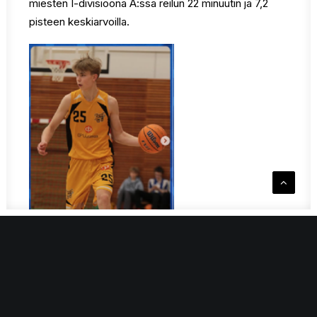
miesten I-divisioona A:ssa reilun 22 minuutin ja 7,2
pisteen keskiarvoilla.