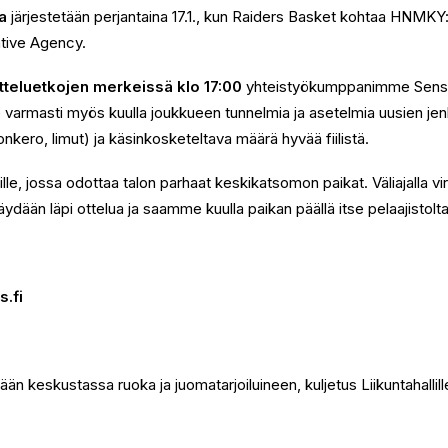
a
järjestetään perjantaina 17.1., kun Raiders Basket kohtaa HNMKY:n
tive Agency.
 otteluetkojen merkeissä klo 17:00
yhteistyökumppanimme Sensein
me varmasti myös kuulla joukkueen tunnelmia ja asetelmia uusien je
, lonkero, limut) ja käsinkosketeltava määrä hyvää fiilistä.
lille, jossa odottaa talon parhaat keskikatsomon paikat. Väliajalla vir
äydään läpi ottelua ja saamme kuulla paikan päällä itse pelaajistol
s.fi
ään keskustassa ruoka ja juomatarjoiluineen, kuljetus Liikuntahallill