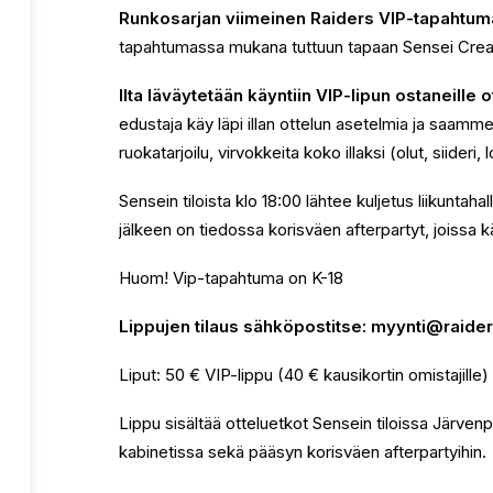
Runkosarjan viimeinen Raiders VIP-tapahtum
tapahtumassa mukana tuttuun tapaan Sensei Crea
Ilta läväytetään käyntiin VIP-lipun ostaneille
edustaja käy läpi illan ottelun asetelmia ja saam
ruokatarjoilu, virvokkeita koko illaksi (olut, siideri
Sensein tiloista klo 18:00 lähtee kuljetus liikuntahal
jälkeen on tiedossa korisväen afterpartyt, joissa k
Huom! Vip-tapahtuma on K-18
Lippujen tilaus sähköpostitse: myynti@raider
Liput: 50 € VIP-lippu (40 € kausikortin omistajille)
Lippu sisältää otteluetkot Sensein tiloissa Järvenp
kabinetissa sekä pääsyn korisväen afterpartyihin.