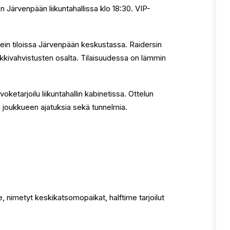
 Järvenpään liikuntahallissa klo 18:30. VIP-
 tiloissa Järvenpään keskustassa. Raidersin
nkkivahvistusten osalta. Tilaisuudessa on lämmin
voketarjoilu liikuntahallin kabinetissa. Ottelun
ta joukkueen ajatuksia sekä tunnelmia.
e, nimetyt keskikatsomopaikat, halftime tarjoilut