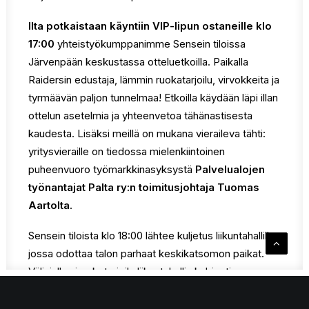
Ilta potkaistaan käyntiin VIP-lipun ostaneille klo
17:00
yhteistyökumppanimme Sensein tiloissa
Järvenpään keskustassa otteluetkoilla. Paikalla
Raidersin edustaja, lämmin ruokatarjoilu, virvokkeita ja
tyrmäävän paljon tunnelmaa! Etkoilla käydään läpi illan
ottelun asetelmia ja yhteenvetoa tähänastisesta
kaudesta. Lisäksi meillä on mukana vieraileva tähti:
yritysvieraille on tiedossa mielenkiintoinen
puheenvuoro työmarkkinasyksystä
Palvelualojen
työnantajat Palta ry:n toimitusjohtaja Tuomas
Aartolta
.
Sensein tiloista klo 18:00 lähtee kuljetus liikuntahallille,
jossa odottaa talon parhaat keskikatsomon paikat.
Väliajalla virvoketarjoilu liikuntahallin kabinetissa.
Paikallisderbyn jälkeen on hyvä ottaa virvoke kouraan
– VIP- lippuun sisältyy sisäänpääsymaksu Nightclub