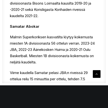
divisioonasta Bisons Loimaalta kausilta 2019-20 ja
-2020-21 sekä Korisliigasta Korihaiden riveissä
kaudelta 2021-22.
Samatar Abokar
Malmin Superkoriksen kasvatilta löytyy kokemusta
miesten 1A divisioonasta 56 ottelun verran. 2023-24
JBA, 2022-23 Äänekosken Huima ja 2020-21 Oulu
Basketball. Miesten 1B divisioonasta kokemusta on
neljätä kaudelta.
Viime kaudella Samatar pelasi JBA:n riveissä 29
ottelua reilu 15 minuuttia per ottelu, tehden 7.5
pistettä ja hakien 2.8 levypalloa ottelua kohden.
Syöttöjä kertyi 1.2 per ottelu. Samatarilla on
meriiteissä myös yksi esiintyminen 20-vuotiaiden
maajoukkueessa.