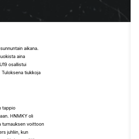
 sunnuntain aikana.
luokista aina
19 osallistui
. Tuloksena tiukkoja
n tappio
taan. HNMKY oli
a turnauksen voittoon
s juhliin, kun