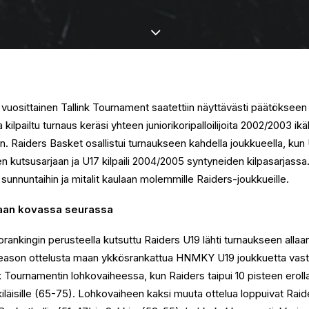
 vuosittainen Tallink Tournament saatettiin näyttävästi päätökseen
ilpailtu turnaus keräsi yhteen juniorikoripalloilijoita 2002/2003 ikä
n. Raiders Basket osallistui turnaukseen kahdella joukkueella, kun U
n kutsusarjaan ja U17 kilpaili 2004/2005 syntyneiden kilpasarjassa
 sunnuntaihin ja mitalit kaulaan molemmille Raiders-joukkueille.
laan kovassa seurassa
rankingin perusteella kutsuttu Raiders U19 lähti turnaukseen allaa
eason ottelusta maan ykkösrankattua HNMKY U19 joukkuetta vas
 Tournamentin lohkovaiheessa, kun Raiders taipui 10 pisteen eroll
kiläisille (65-75). Lohkovaiheen kaksi muuta ottelua loppuivat Raider