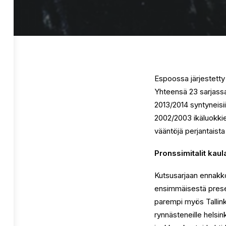
Espoossa järjestetty
Yhteensä 23 sarjassa k
2013/2014 syntyneisii
2002/2003 ikäluokkie
vääntöjä perjantaista
Pronssimitalit kau
Kutsusarjaan ennakko
ensimmäisestä pres
parempi myös Tallink
rynnästeneille helsin