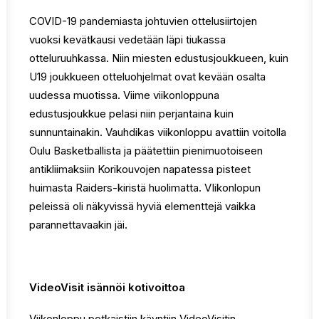
COVID-19 pandemiasta johtuvien ottelusiirtojen
vuoksi kevätkausi vedetään läpi tiukassa
otteluruuhkassa. Niin miesten edustusjoukkueen, kuin
U19 joukkueen otteluohjelmat ovat kevään osalta
uudessa muotissa. Viime viikonloppuna
edustusjoukkue pelasi niin perjantaina kuin
sunnuntainakin. Vauhdikas viikonloppu avattiin voitolla
Oulu Basketballista ja päätettiin pienimuotoiseen
antikliimaksiin Korikouvojen napatessa pisteet
huimasta Raiders-kiristä huolimatta. VIikonlopun
peleissä oli näkyvissä hyviä elementtejä vaikka
parannettavaakin jäi.
VideoVisit isännöi kotivoittoa
Viikonloppu potkaistiin käyntiin VideoVisitin