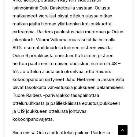
isännöimänä Oulu Basketballia vastaan. Oulusta
matkanneet vierailijat olivat ottelun alussa pitkän
matkan jäljiltä hieman yllättäenkin kotijoukkuetta
pirteämpiä. Raiders puolustus haki muotoaan ja Oulun
jokerikortti Viljami Valkama määräsi tahtia huimalla
80% osumatarkkuudella kolmen pisteen viivalta:
Oulun 6 peräkkäistä onnistunutta kolmen pisteen
heittoa päätti ensimmäisen puoliskon numeroin 48 –
52. Jo ottelun alusta asti oli selvää, että Raiders
kokoonpanoon siirtyneet Juho Hietanen ja Jesse Viita
olivat tasokkaita vahvistuksia joukkueen pelaamiseen.
Tuore Raiders -parivaljakko tasapainottaa
otteluruuhkasta ja päällekkäisistä edustusjoukkueen
ja U19 joukkueen otteluista johtuvaa
kokoonpanovajetta.
Siinä missä Oulu aloitti ottelun paikoin Raidersia