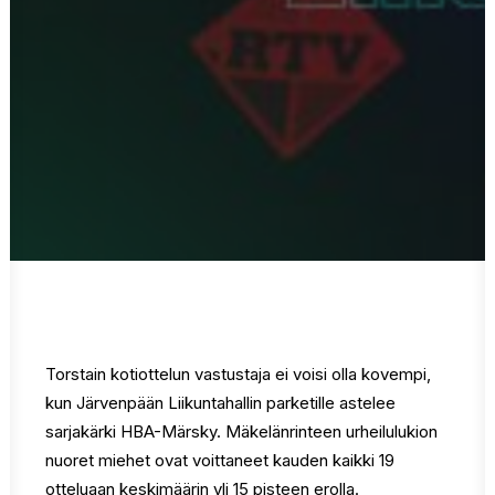
Torstain kotiottelun vastustaja ei voisi olla kovempi,
kun Järvenpään Liikuntahallin parketille astelee
sarjakärki HBA-Märsky. Mäkelänrinteen urheilulukion
nuoret miehet ovat voittaneet kauden kaikki 19
otteluaan keskimäärin yli 15 pisteen erolla.