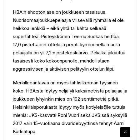
HBA:n ehdoton ase on joukkueen tasaisuus.
Nuorisomaajoukkuepelaajia vilisevällä ryhmällä ei ole
heikkoa lenkkiä – eikä yhtä tai kahta selkeää
supertähteä. Pisteykkönen Teemu Suokas heittää
12,0 pistettä per ottelu ja peräti kymmenellä muulla
pelaajalla on yli 7,2:n pistekeskiarvo. Peliaika jakautuu
tasaisesti koko kokoonpanolle, mahdollistaen
aggressiivisen ja aktiivisen pelityylin ottelun läpi.
Merkillepantavaa on myös tähtisikermän fyysinen
koko. HBA:sta löytyy neljä yli kaksimetristä pelaajaa ja
joukkueen lyhyinkin mies on 192 senttimetriä pitkä.
Helsinkiläisporukasta löytyy myös kotiyleisölle tuttuja
miehiä: JKS-kasvatti Roni Vuori sekä JKS:ssä syksyllä
2017 vain 15-vuotiaana divaridebyyttinsä tehnyt Aarni
Korkiatupa.