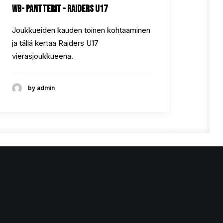
WB- Pantterit - Raiders U17
Joukkueiden kauden toinen kohtaaminen
ja tällä kertaa Raiders U17
vierasjoukkueena.
by admin
Kotiavaus Raiders U17 - WB- Pantterit
Sarjan kotiavauksessa Raiders U17
kohtaa Pantterit Helsinginstä.
by admin